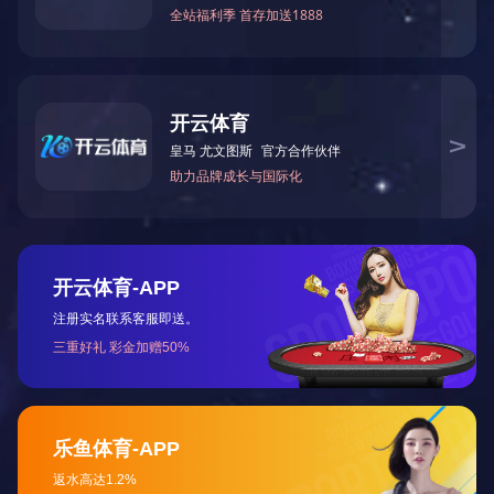
比赛中，双方参赛队员始终发扬“友谊第一，比赛第二”和
“以球会友、增进感情”的风格，凭借着过硬的技术和优良的素
质，赢得了观众的阵阵掌声，比赛现场气氛十分融洽。我公司
各位队员都全力以赴，进攻，防守，抢篮板更胜一筹，比分一
路领先。浙江元通队不甘示弱，加强防守与进攻，场上争夺十
分激烈。比赛进行第三节，浙江甬金公司总经理周德勇和浙江
元通不锈钢有限公司常务副总经理范小伟都加入了各自的球队
上场比赛，把比赛推向了高潮。在赛场上我公司球员们充分展
示自我，发挥了强大的团队合作能力。经过角逐，最终浙江甬
金篮球队取得了本次友谊赛的胜利。