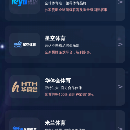
日期：
2018-09-21
分类：
文化生活
9月20日上午，浙江甬金篮球队与浙江元通不锈钢有限公
司篮球队，在我公司体育馆举行了一场篮球友谊赛。浙江甬金
金属科技股份有限公司董事长虞纪群和浙江元通不锈钢有限公
司董事长郑光良以及双方公司领导到现场观看比赛。