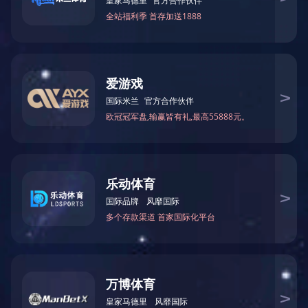
公司女神们热热闹闹从蔡家煲码头坐游艇出发