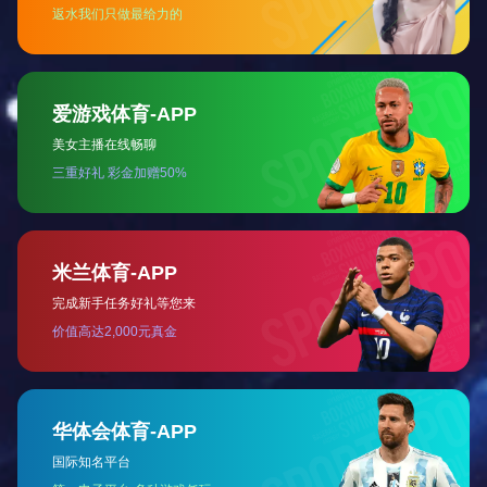
游艇上的小活动
下船后，公司女神们先去参观了千鹤妇女纪念馆，学习了
中国共产党带领下妇女先驱们拼搏付出的精神，了解了中华红
色历史中妇女“英雄们”的伟大事迹。