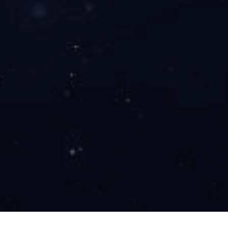
会议中妇女英姿