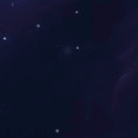
2011-01-14
甬金动态