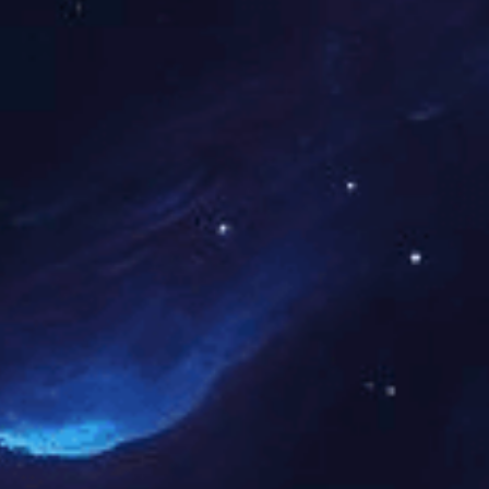
浙江甬金2010年度客户座谈会