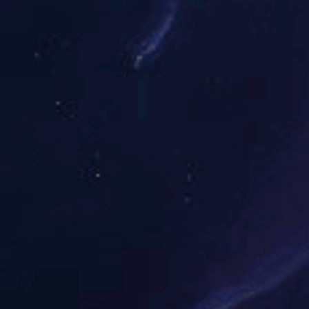
省科技局丁厅长莅临浙江甬金
2012年11月5日省科技局丁厅长莅临甬金科技参观指导
2012-11-05
甬金动态