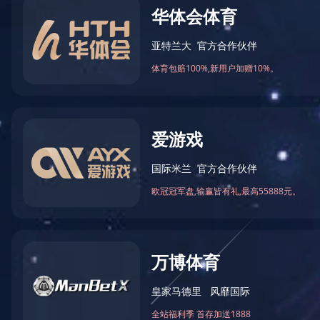
文化生活
九游·官方网站
甬金动态
文化生活
九游·官方网站
加入我们